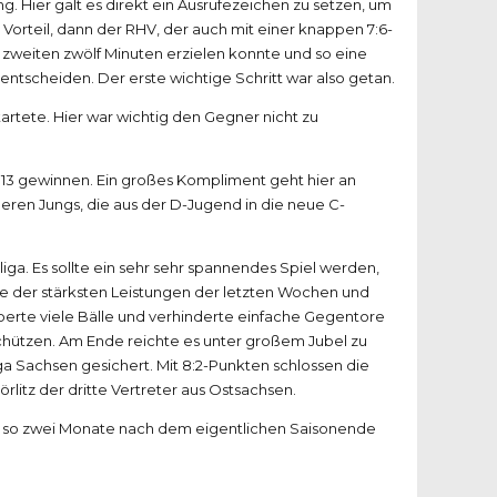
 Hier galt es direkt ein Ausrufezeichen zu setzen, um
Vorteil, dann der RHV, der auch mit einer knappen 7:6-
n zweiten zwölf Minuten erzielen konnte und so eine
entscheiden. Der erste wichtige Schritt war also getan.
artete. Hier war wichtig den Gegner nicht zu
2:13 gewinnen. Ein großes Kompliment geht hier an
ren Jungs, die aus der D-Jugend in die neue C-
ga. Es sollte ein sehr sehr spannendes Spiel werden,
ine der stärksten Leistungen der letzten Wochen und
berte viele Bälle und verhinderte einfache Gegentore
rschützen. Am Ende reichte es unter großem Jubel zu
ga Sachsen gesichert. Mit 8:2-Punkten schlossen die
tz der dritte Vertreter aus Ostsachsen.
 und so zwei Monate nach dem eigentlichen Saisonende