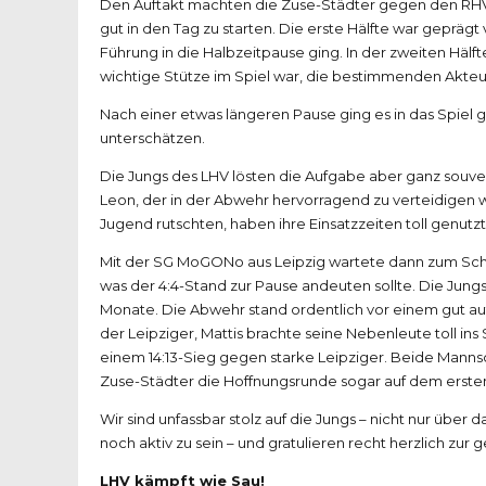
Den Auftakt machten die Zuse-Städter gegen den RHV, d
gut in den Tag zu starten. Die erste Hälfte war geprä
Führung in die Halbzeitpause ging. In der zweiten Hälf
wichtige Stütze im Spiel war, die bestimmenden Akteure
Nach einer etwas längeren Pause ging es in das Spiel 
unterschätzen.
Die Jungs des LHV lösten die Aufgabe aber ganz souver
Leon, der in der Abwehr hervorragend zu verteidigen 
Jugend rutschten, haben ihre Einsatzzeiten toll genutzt
Mit der SG MoGONo aus Leipzig wartete dann zum Schlus
was der 4:4-Stand zur Pause andeuten sollte. Die Jungs
Monate. Die Abwehr stand ordentlich vor einem gut au
der Leipziger, Mattis brachte seine Nebenleute toll in
einem 14:13-Sieg gegen starke Leipziger. Beide Mannsch
Zuse-Städter die Hoffnungsrunde sogar auf dem erste
Wir sind unfassbar stolz auf die Jungs – nicht nur übe
noch aktiv zu sein – und gratulieren recht herzlich zur g
LHV kämpft wie Sau!