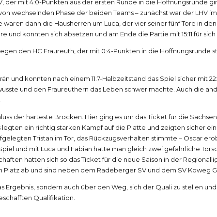
er mit 4:0-Punkten aus der ersten Runde in die Hoffnungsrunde ging.
gt von wechselnden Phase der beiden Teams – zunächst war der LHV im 
te waren dann die Hausherren um Luca, der vier seiner fünf Tore in de
 und konnten sich absetzen und am Ende die Partie mit 15:11 für sich 
gegen den HC Fraureuth, der mit 0:4-Punkten in die Hoffnungsrunde st
än und konnten nach einem 11:7-Halbzeitstand das Spiel sicher mit 2
wusste und den Fraureuthern das Leben schwer machte. Auch die ande
.
s der härteste Brocken. Hier ging es um das Ticket für die Sachsenli
 legten ein richtig starken Kampf auf die Platte und zeigten sicher e
fgelegten Tristan im Tor, das Rückzugsverhalten stimmte – Oscar ero
s Spiel und mit Luca und Fabian hatte man gleich zwei gefährliche To
aften hatten sich so das Ticket für die neue Saison in der Regionalli
n Platz ab und sind neben dem Radeberger SV und dem SV Koweg Görli
r das Ergebnis, sondern auch über den Weg, sich der Quali zu stellen
eschafften Qualifikation.