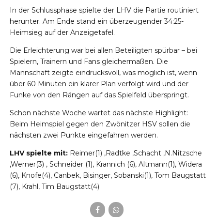
In der Schlussphase spielte der LHV die Partie routiniert
herunter. Am Ende stand ein überzeugender 34:25-
Heimsieg auf der Anzeigetafel.
Die Erleichterung war bei allen Beteiligten spürbar – bei
Spielern, Trainern und Fans gleichermaßen. Die
Mannschaft zeigte eindrucksvoll, was möglich ist, wenn
über 60 Minuten ein klarer Plan verfolgt wird und der
Funke von den Rängen auf das Spielfeld überspringt.
Schon nächste Woche wartet das nächste Highlight:
Beim Heimspiel gegen den Zwönitzer HSV sollen die
nächsten zwei Punkte eingefahren werden.
LHV spielte mit:
Reimer(1) ,Radtke ,Schacht ,N.Nitzsche
,Werner(3) , Schneider (1), Krannich (6), Altmann(1), Widera
(6), Knofe(4), Canbek, Bisinger, Sobanski(1), Tom Baugstatt
(7), Krahl, Tim Baugstatt(4)