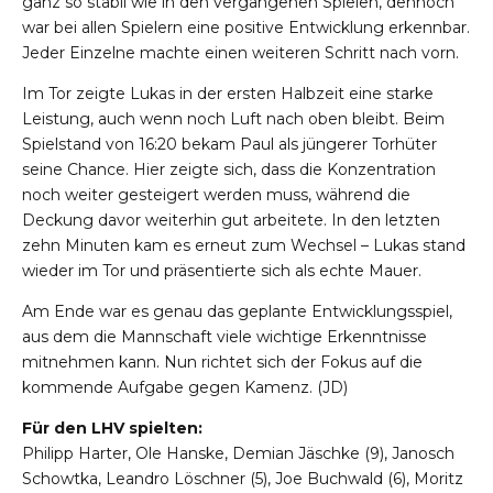
ganz so stabil wie in den vergangenen Spielen, dennoch
war bei allen Spielern eine positive Entwicklung erkennbar.
Jeder Einzelne machte einen weiteren Schritt nach vorn.
Im Tor zeigte Lukas in der ersten Halbzeit eine starke
Leistung, auch wenn noch Luft nach oben bleibt. Beim
Spielstand von 16:20 bekam Paul als jüngerer Torhüter
seine Chance. Hier zeigte sich, dass die Konzentration
noch weiter gesteigert werden muss, während die
Deckung davor weiterhin gut arbeitete. In den letzten
zehn Minuten kam es erneut zum Wechsel – Lukas stand
wieder im Tor und präsentierte sich als echte Mauer.
Am Ende war es genau das geplante Entwicklungsspiel,
aus dem die Mannschaft viele wichtige Erkenntnisse
mitnehmen kann. Nun richtet sich der Fokus auf die
kommende Aufgabe gegen Kamenz. (JD)
Für den LHV spielten:
Philipp Harter, Ole Hanske, Demian Jäschke (9), Janosch
Schowtka, Leandro Löschner (5), Joe Buchwald (6), Moritz