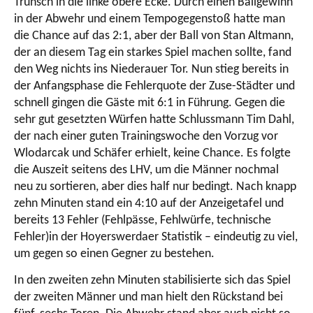
Trunsch in die linke obere Ecke. Durch einen Ballgewinn
in der Abwehr und einem Tempogegenstoß hatte man
die Chance auf das 2:1, aber der Ball von Stan Altmann,
der an diesem Tag ein starkes Spiel machen sollte, fand
den Weg nichts ins Niederauer Tor. Nun stieg bereits in
der Anfangsphase die Fehlerquote der Zuse-Städter und
schnell gingen die Gäste mit 6:1 in Führung. Gegen die
sehr gut gesetzten Würfen hatte Schlussmann Tim Dahl,
der nach einer guten Trainingswoche den Vorzug vor
Wlodarcak und Schäfer erhielt, keine Chance. Es folgte
die Auszeit seitens des LHV, um die Männer nochmal
neu zu sortieren, aber dies half nur bedingt. Nach knapp
zehn Minuten stand ein 4:10 auf der Anzeigetafel und
bereits 13 Fehler (Fehlpässe, Fehlwürfe, technische
Fehler)in der Hoyerswerdaer Statistik – eindeutig zu viel,
um gegen so einen Gegner zu bestehen.
In den zweiten zehn Minuten stabilisierte sich das Spiel
der zweiten Männer und man hielt den Rückstand bei