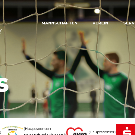
MANNSCHAFTEN
VEREIN
SERV
S
(Hauptsponsor)
)
(Hauptsponsor)