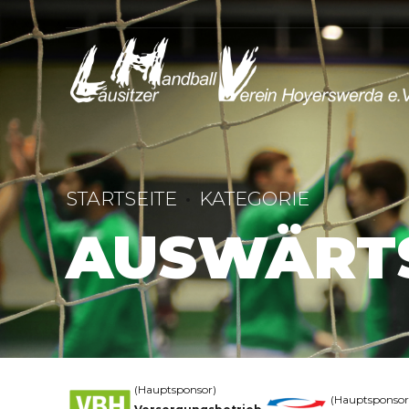
STARTSEITE
KATEGORIE
AUSWÄRT
(Hauptsponsor)
(Hauptsponsor