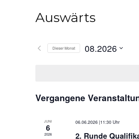
Auswärts
08.2026
Dieser Monat
Datum
wählen.
Kalender
Vergangene Veranstaltu
von
Veranstaltungen
JUNI
06.06.2026 |11:30
6
2. Runde Qualifik
2026