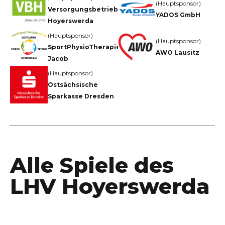
(Hauptsponsor)
Versorgungsbetriebe
YADOS GmbH
Hoyerswerda
(Hauptsponsor)
(Hauptsponsor)
SportPhysioTherapie
AWO Lausitz
Jacob
(Hauptsponsor)
Ostsächsische
Sparkasse Dresden
Alle Spiele des
LHV Hoyerswerda