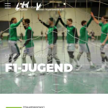
STARTSEITE
KATEGORIE
F1-JUGEND
(Hauptsponsor)