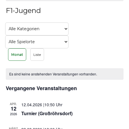
F1-Jugend
Ansichten-
Veranstaltu
Ansichten-
Navigation
Navigation
Monat
Liste
Kalender
Es sind keine anstehenden Veranstaltungen vorhanden.
von
Veranstaltungen
Vergangene Veranstaltungen
APR.
12.04.2026 |10:50
12
Turnier (Großröhrsdorf)
2026
MÄRZ